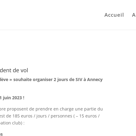
Accueil
A
ident de vol
mentaires
ident de vol
alève » souhaite organiser 2 jours de SIV à Annecy
1 juin 2023 !
ibre proposent de prendre en charge une partie du
l est de 185 euros / jours / personnes ( – 15 euros /
ation club) :
es