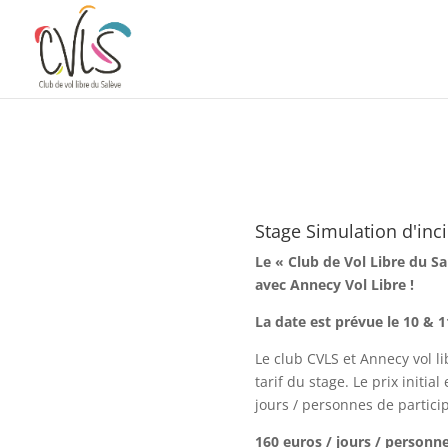
Stage Simulation d’inc
par
CVLS
|
8, Mar, 2023
|
évenements
|
0 com
Stage Simulation d'inc
Le « Club de Vol Libre du S
avec Annecy Vol Libre !
La date est prévue le 10 & 1
Le club
CVLS
et Annecy vol l
tarif du stage. Le prix initia
jours / personnes de particip
160 euros / jours / personn